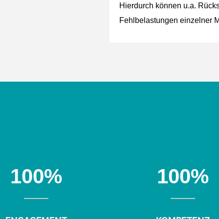
tik
Hierdurch können u.a. Rück
Fehlbelastungen einzelner 
100
%
100
%