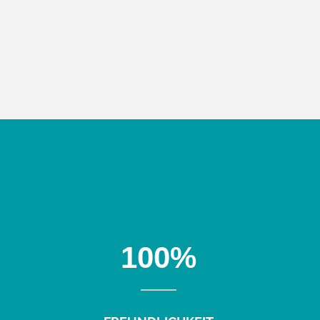
Biomechanische Diagnos
100
%